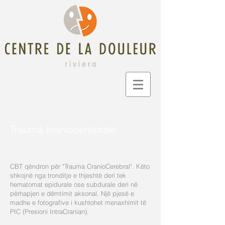
Trauma kraniocerebrale
CBT qëndron për "Trauma CranioCerebral". Këto
shkojnë nga tronditje e thjeshtë deri tek
hematomat epidurale ose subdurale deri në
përhapjen e dëmtimit aksonal. Një pjesë e
madhe e fotografive i kushtohet menaxhimit të
PIC (Presioni IntraCranian).