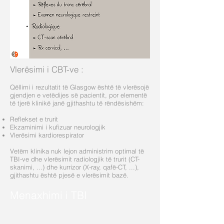
Vlerësimi i CBT-ve
:
Qëllimi i rezultatit të Glasgow është të vlerësojë
gjendjen e vetëdijes së pacientit, por elementë
të tjerë klinikë janë gjithashtu të rëndësishëm:
Reflekset e trurit
Ekzaminimi i kufizuar neurologjik
Vlerësimi kardiorespirator
Vetëm klinika nuk lejon administrim optimal të
TBI-ve dhe vlerësimit radiologjik të trurit (CT-
skanimi, ...) dhe kurrizor (X-ray, qafë-CT, ...),
gjithashtu është pjesë e vlerësimit bazë.
Menaxhimi i TBI