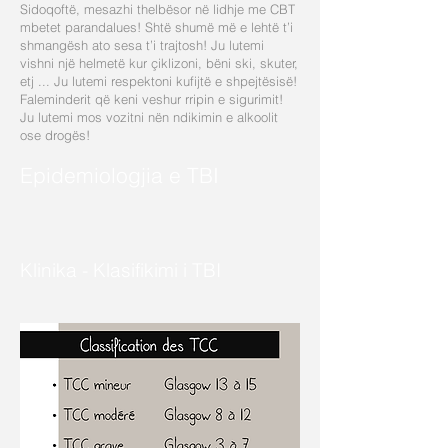
Sidoqoftë, mesazhi thelbësor në lidhje me CBT
mbetet parandalues! Shtë shumë më e lehtë t’i
shmangësh ato sesa t’i trajtosh! Ju lutemi
vishni një helmetë kur çiklizoni, bëni ski, skuter,
etj ... Ju lutemi respektoni kufijtë e shpejtësisë!
Faleminderit që keni veshur rripin e sigurimit!
Ju lutemi mos vozitni nën ndikimin e alkoolit
ose drogës!
Epidemiologjia e TBI
Klinika - Klasifikimi i TBI