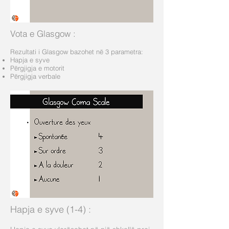
Vota e Glasgow
:
Rezultati i Glasgow bazohet në 3 parametra:
Hapja e syve
Përgjigja e motorit
Përgjigja verbale
Hapja e syve (1-4)
: