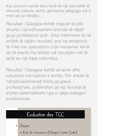
Kur provimi kryhet disa herë në një periudhë të
shkurtër kohore, është gjithashtu përgjigja më e
mirë që ka rëndësi.
Rezultati i Glasgow është treguar të jetë
shumë i riprodhueshëm brenda të njëjtit
grup profesional (psh. Disa infermierë do të
arrijnë të njëjtin rezultat), por ka tendencë
të rritet me specializim (një menaxher klinik
do të marrë me lehtësi një rezultatin më të
lartë se një mjek ndihmës).
Rezultati i Glasgow është dinamik dhe
ndryshon me kalimin e kohës. Për shkak të
ndryshueshmërisë midis grupeve
profesionale, preferohet që kjo rezultat të
kryhet sistematikisht nga e njëjta kategori
profesionale.