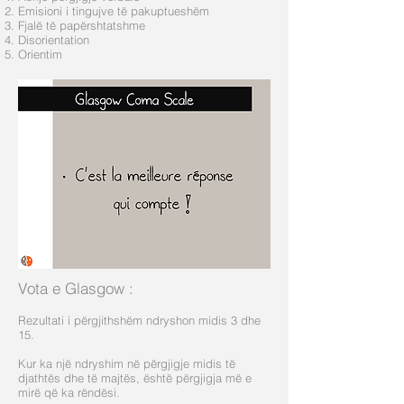
Emisioni i tingujve të pakuptueshëm
Fjalë të papërshtatshme
Disorientation
Orientim
Vota e Glasgow
:
Rezultati i përgjithshëm ndryshon midis 3 dhe
15.
Kur ka një ndryshim në përgjigje midis të
djathtës dhe të majtës, është përgjigja më e
mirë që ka rëndësi.