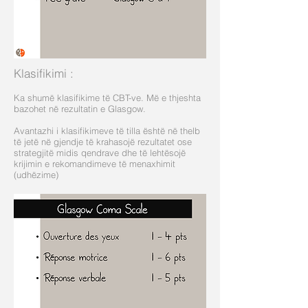
Klasifikimi
:
Ka shumë klasifikime të CBT-ve. Më e thjeshta
bazohet në rezultatin e Glasgow.
Avantazhi i klasifikimeve të tilla është në thelb
të jetë në gjendje të krahasojë rezultatet ose
strategjitë midis qendrave dhe të lehtësojë
krijimin e rekomandimeve të menaxhimit
(udhëzime)