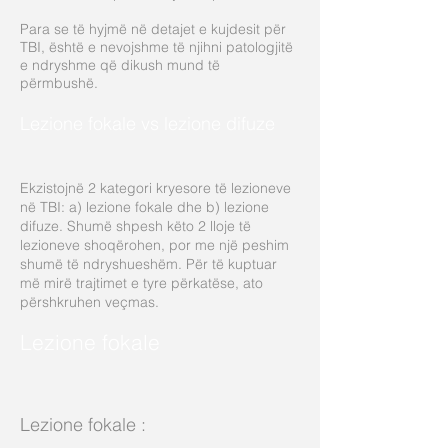
Para se të hyjmë në detajet e kujdesit për
TBI, është e nevojshme të njihni patologjitë
e ndryshme që dikush mund të
përmbushë.
Lezione fokale vs lezione difuze
Ekzistojnë 2 kategori kryesore të lezioneve
në TBI: a) lezione fokale dhe b) lezione
difuze. Shumë shpesh këto 2 lloje të
lezioneve shoqërohen, por me një peshim
shumë të ndryshueshëm. Për të kuptuar
më mirë trajtimet e tyre përkatëse, ato
përshkruhen veçmas.
Lezione fokale
Lezione fokale
: