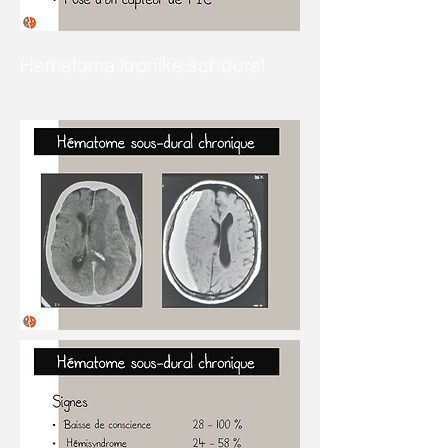
Hematoma kronike subdural