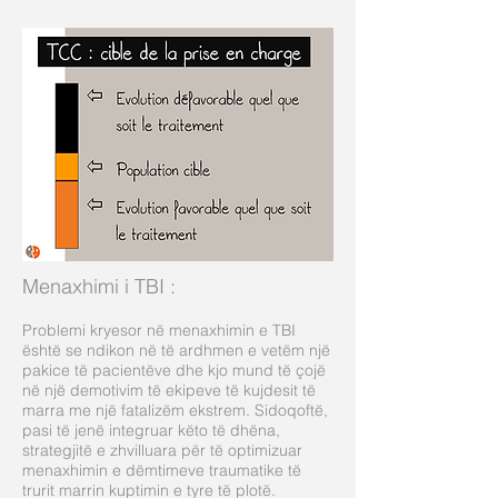
Menaxhimi i TBI
:
Problemi kryesor në menaxhimin e TBI
është se ndikon në të ardhmen e vetëm një
pakice të pacientëve dhe kjo mund të çojë
në një demotivim të ekipeve të kujdesit të
marra me një fatalizëm ekstrem. Sidoqoftë,
pasi të jenë integruar këto të dhëna,
strategjitë e zhvilluara për të optimizuar
menaxhimin e dëmtimeve traumatike të
trurit marrin kuptimin e tyre të plotë.