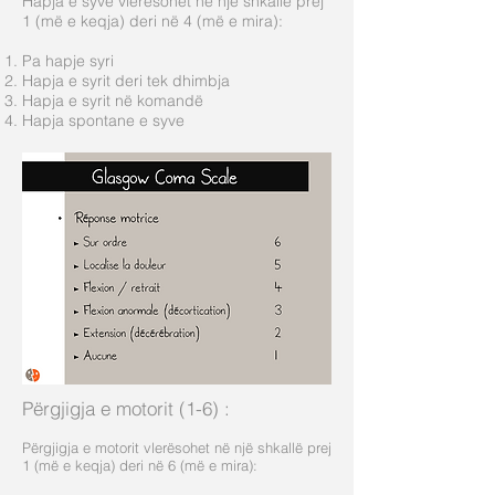
Hapja e syve vlerësohet në një shkallë prej
1 (më e keqja) deri në 4 (më e mira):
Pa hapje syri
Hapja e syrit deri tek dhimbja
Hapja e syrit në komandë
Hapja spontane e syve
Përgjigja e motorit (1-6)
:
Përgjigja e motorit vlerësohet në një shkallë prej
1 (më e keqja) deri në 6 (më e mira):