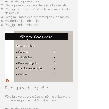
Asnjë përgjigje motorike
Përgjigje motorike në shtrirje (sjellje dekretimi)
Përgjigja e motorit në përkulje anormale (sjellje
dekortikimi)
Reagimi i motorëve për tërheqjen e dhimbjes
Vendndodhja e dhimbjes
Përgjigja ndaj urdhrave
Përgjigja verbale (1-5)
:
Përgjigja verbale vlerësohet në një shkallë prej
1 (më e keqja) deri në 5 (më e mira):
Asnjë përgjigje verbale