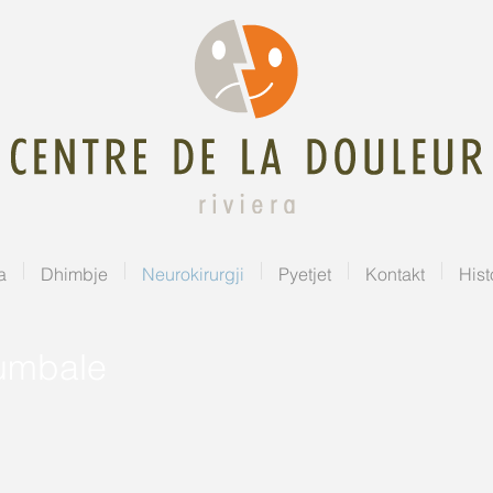
a
Dhimbje
Neurokirurgji
Pyetjet
Kontakt
Hist
lumbale