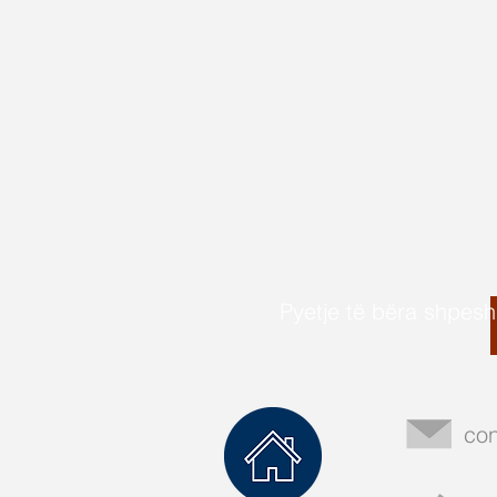
Pyetje të bëra shpesh
con