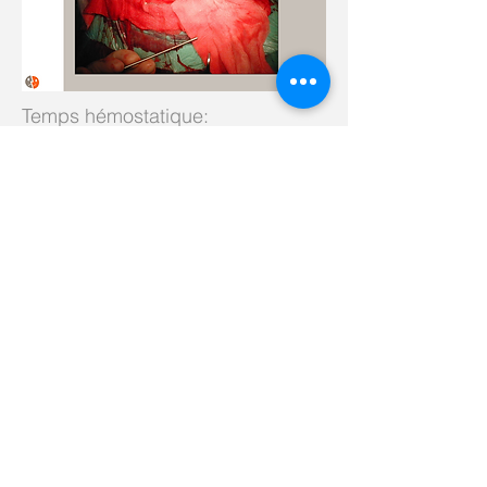
Temps hémostatique:
Dans le crâne, une hémostase parfaite doit
être obtenue, car un éventuel hématome
ne pourrait s'échapper (le crâne étant
fermé) et comprimerait le cerveau. De
multiples produits hémostatiques sont
disponibles pour parachever l'hémostase
réalisée à la coagulation bipolaire.