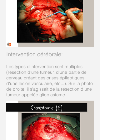
Intervention cérébrale:
Les types d'intervention sont multiples
(résection d'une tumeur, d'une partie de
cerveau créant des crises épileptiques,
d'une lésion vasculaire, etc...). Sur la photo
de droite, il s'agissait de la résection d'une
tumeur appelée glioblastome.