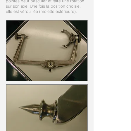
pointes peut basculer et faire une rotation
sur son axe. Une fois la position choisie,
elle est vérouillée (molette extérieure).