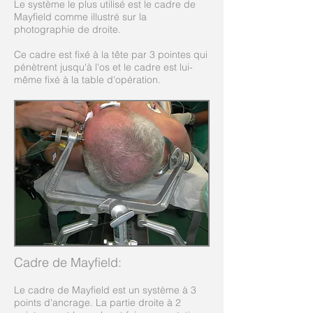
Le système le plus utilisé est le cadre de
Mayfield comme illustré sur la
photographie de droite.
Ce cadre est fixé à la tête par 3 pointes qui
pénètrent jusqu'à l'os et le cadre est lui-
même fixé à la table d'opération.
Cadre de Mayfield:
Le cadre de Mayfield est un système à 3
points d'ancrage. La partie droite à 2