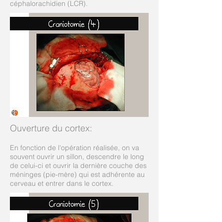
céphalorachidien (LCR).
Ouverture du cortex:
En fonction de l'opération réalisée, on va
souvent ouvrir un sillon, descendre le long
de celui-ci et ouvrir la dernière couche des
méninges (pie-mère) qui est adhérente au
cerveau et entrer dans le cortex.