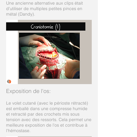
Une ancienne alternative aux clips était
d'utiliser de multiples petites pinces en
métal (Dandy).
Exposition de l'os:
Le volet cutané (avec le périoste rétracté)
est emballé dans une compresse humide
et retracté par des crochets mis sous
tension avec des ressorts. Cela permet une
meilleure exposition de l'os et contribue à
l'hémostase.