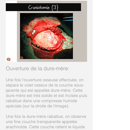
Ouverture de la dure-mère:
Une fois l'ouverture osseuse effectuée, on
sépare le volet osseux de la couche sous-
jacente qui est appelée dure-mère. Cette
dure-mère est très solide et est incisée puis
rabattue dans une compresse humide
spéciale (sur la droite de l'image).
Une fois la dure-mère rabattue, on observe
une fine couche transparente appelée
arachnoïde. Cette couche retient le liquide