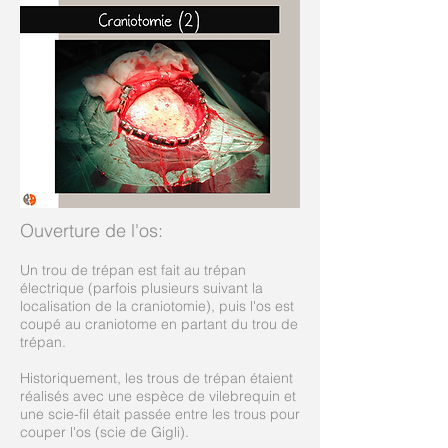
Ouverture de l'os:
Un trou de trépan est fait au trépan
électrique (parfois plusieurs suivant la
localisation de la craniotomie), puis l'os est
coupé au craniotome en partant du trou de
trépan.
Historiquement, les trous de trépan étaient
réalisés avec une espèce de vilebrequin et
une scie-fil était passée entre les trous pour
couper l'os (scie de Gigli).