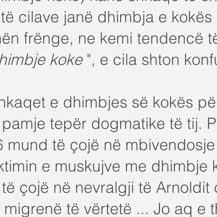
të cilave janë dhimbja e kokës 
ën frënge, ne kemi tendencë t
himbje koke
", e cila shton konf
kaqet e dhimbjes së kokës pë
 pamje tepër dogmatike të tij. 
C6 mund të çojë në mbivendosj
ktimin e muskujve me dhimbje k
ë çojë në nevralgji të Arnoldit 
migrenë të vërtetë ... Jo aq e th