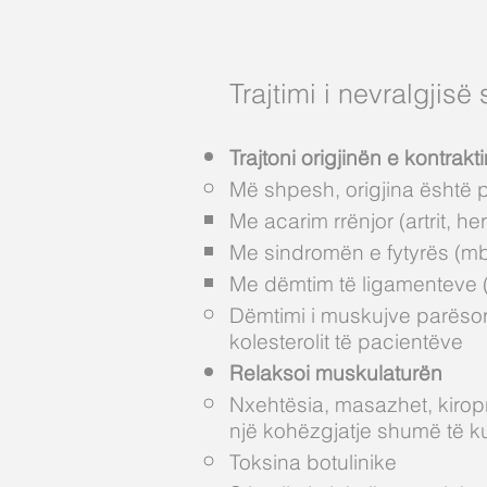
Trajtimi i nevralgjisë
Trajtoni origjinën e kontrak
Më shpesh, origjina është p
Me acarim rrënjor (artrit, he
Me sindromën e fytyrës (mbive
Me dëmtim të ligamenteve (st
Dëmtimi i muskujve parësor.
kolesterolit të pacientëve
Relaksoi muskulaturën
Nxehtësia, masazhet, kiropr
një kohëzgjatje shumë të kuf
Toksina botulinike