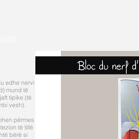
ldit
htu edhe nervi
ld) mund të
t tipike (të
mbi vesh).
tohen përmes
ezion të tillë
htë bërë si