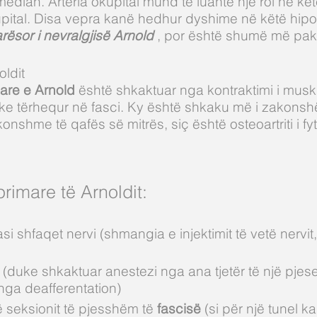
median. Arteria okupital mund të luante një rol në kë
upital. Disa vepra kanë hedhur dyshime në këtë hipo
rësor i nevralgjisë Arnold
, por është shumë më pak
ldit
are e Arnold
është shkaktuar nga kontraktimi i mus
uke tërhequr në fasci. Ky është shkaku më i zakonsh
konshme të qafës së mitrës, siç është osteoartriti i fy
 primare të Arnoldit:
si shfaqet nervi (shmangia e injektimit të vetë nervit,
 (duke shkaktuar anestezi nga ana tjetër të një pjese
ga deafferentation)
ë seksionit të pjesshëm të
fascisë
(si për një tunel ka