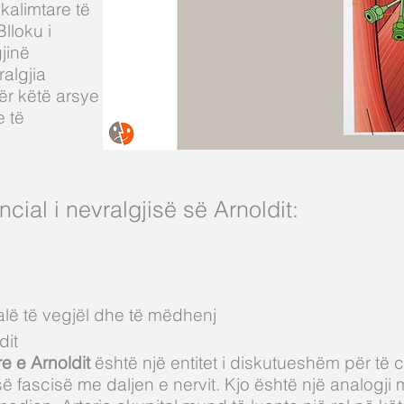
kalimtare të
lloku i
jinë
algjia
ër këtë arsye
 të
ncial i nevralgjisë së Arnoldit:
alë të vegjël dhe të mëdhenj
dit
e e Arnoldit
është një entitet i diskutueshëm për të c
së fascisë me daljen e nervit. Kjo është një analogji