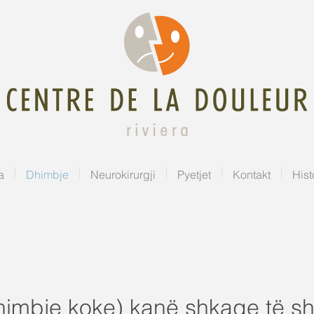
a
Dhimbje
Neurokirurgji
Pyetjet
Kontakt
Hist
himbje koke) kanë shkaqe të s