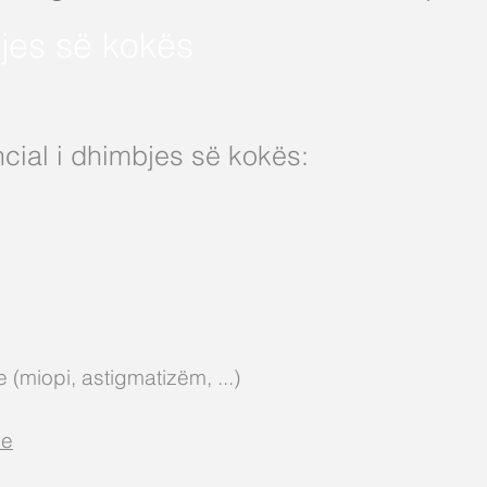
jes së kokës
ncial i dhimbjes së kokës:
 (miopi, astigmatizëm, ...)
le