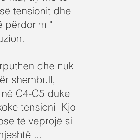
së tensionit dhe
ë përdorim "
uzion.
rputhen dhe nuk
Për shembull,
e në C4-C5 duke
oke tensioni. Kjo
ose të veprojë si
jeshtë ...