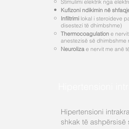
Stimulimi elektrik nga elek
Kufizoni ndikimin në shfaqje
Infiltrimi
lokal i steroideve pa
disestezi të dhimbshme)
Thermocoagulation
e nervit
anestezisë së dhimbshme n
Neuroliza
e nervit me anë t
Hipertensioni int
Hipertensioni intrakr
shkak të ashpërsisë