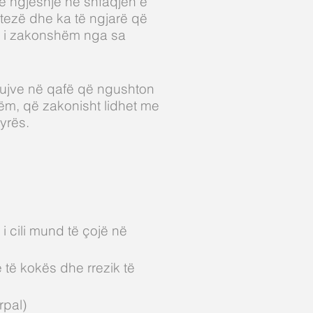
të ngjeshje në shfaqjen e
tezë dhe ka të ngjarë që
 i zakonshëm nga sa
kujve në qafë që ngushton
ëm, që zakonisht lidhet me
tyrës.
 i cili mund të çojë në
 të kokës dhe rrezik të
rpal)