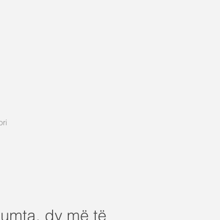
ori
humta, dy më të