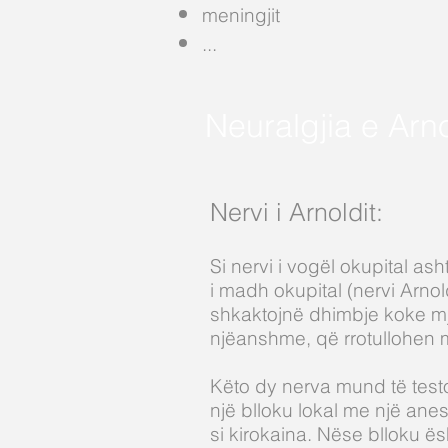
meningjit
...
Neuralgjia e Arno
Nervi i Arnoldit:
Si nervi i vogël okupital as
i madh okupital (nervi Arno
shkaktojnë dhimbje koke mjaf
njëanshme, që rrotullohen 
Këto dy nerva mund të tes
një blloku lokal me një anest
si kirokaina. Nëse blloku ës