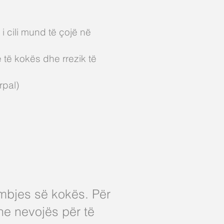
 i cili mund të çojë në
 të kokës dhe rrezik të
rpal)
himbjes së kokës. Për
e nevojës për të