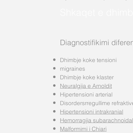
Shkaqet e dhimb
Diagnostifikimi difere
Dhimbje koke tensioni
migraines
Dhimbje koke klaster
Neuralgjia e Arnoldit
Hipertensioni arterial
Disordersrregullime refraktive
Hipertensioni intrakranial
Hemorragjia subarachnoida
Malformimi i Chiari