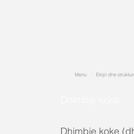
Menu
Ekipi dhe struktur
Dhimbje koke
Dhimbje koke (d