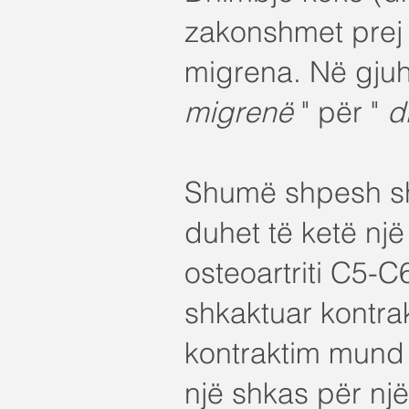
zakonshmet prej 
migrena. Në gjuh
migrenë
" për "
d
Shumë shpesh sh
duhet të ketë një
osteoartriti C5-
shkaktuar kontra
kontraktim mund t
një shkas për një 