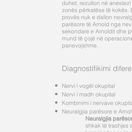
duhet, rezulton në anestezi 
zonës përkatëse të kokës. B
provës nuk e dallon nevralg
parësore të Arnold nga nevr
sekondare e Arnoldit dhe p
mund të çojë në operacione
panevojshme.
Diagnostifikimi difere
Nervi i vogël okupital
Nervi i madh okupital
Kombinimi i nervave okupit
Neuralgjia parësore e Arnol
Neuralgjia parësor
shkak të trashjes 