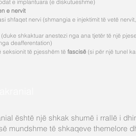
trodat e implantuara (e diskutueshme)
n e nervit
si shfaqet nervi (shmangia e injektimit të vetë nervit,
 (duke shkaktuar anestezi nga ana tjetër të një pjese
ga deafferentation)
ë seksionit të pjesshëm të
fascisë
(si për një tunel ka
rakranial
anial është një shkak shumë i rrallë i d
 së mundshme të shkaqeve themelore dh