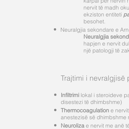
karpal për nervin 
nervit të madh ok
ekziston entiteti
pa
besohet.
Neuralgjia sekondare e Arno
Neuralgjia sekond
hapjen e nervit d
një patologji të za
Trajtimi i nevralgjisë
Infiltrimi
lokal i steroideve pa
disestezi të dhimbshme)
Thermocoagulation
e nervit
anestezisë së dhimbshme n
Neuroliza
e nervit me anë t