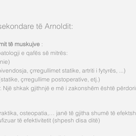
 sekondare të Arnoldit:
timit të muskujve
:
atologji e qafës së mitrës:
rnie)
ndosja, çrregullimet statike, artriti i fytyrës, ...)
atike, çrregullime postoperative, etj.)
 Një shkak gjithnjë e më i zakonshëm është përdorimi
aktika, osteopatia,… janë të gjitha shumë të efekts
izuar të efektivitetit (shpesh disa ditë)